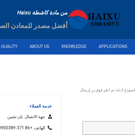
من مادة كاشطة Haixu
أفضل مصدر للمعادن الصن
QUALITY
ABOUT US
KNOWLEDGE
APPLICATIONS
لنموذج أدناه ثم انقر فوق زر إرسال
خدمة العملاء
جهة الاتصال: بان تشين
الهاتف: +86 371-60900389