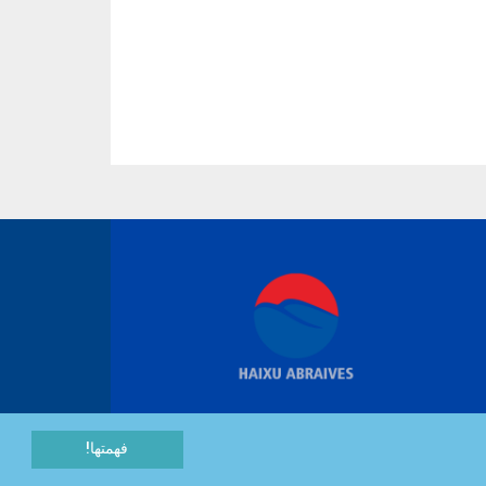
فهمتها!