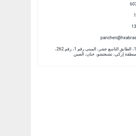
panchen@hxabras
العنوان: الغرفة 1903/1904، الطابق التاسع عشر، المبنى رقم 1، رقم 262،
نطقة إركي، تشنغتشو، خنان، الصين