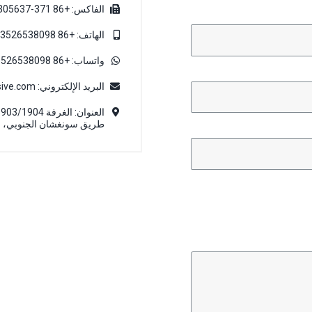
الفاكس: +86 371-60305637
الهاتف: +86 13526538098
واتساب: +86 13526538098
البريد الإلكتروني:
ive.com
طريق سونغشان الجنوبي، م