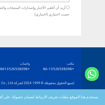
أريد أن أتلقى الأخبار وإصدارات المنتجات والت
حسب اختياري (اختياري)
مكتب
واتساب
+8613526538098
+86-13526538098
جميع الحقوق محفوظة © 1999-2024 لشركة Zhengzhou Haixu Abrasives Co., Ltd.
يستخدم هذا الموقع ملفات تعريف الارتباط لضمان حصولك على أف