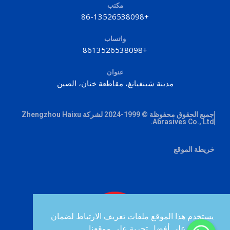
مكتب
+86-13526538098
واتساب
+8613526538098
عنوان
مدينة شينغيانغ، مقاطعة خنان، الصين
جميع الحقوق محفوظة © 1999-2024 لشركة Zhengzhou Haixu
Abrasives Co., Ltd.
خريطة الموقع
يستخدم هذا الموقع ملفات تعريف الارتباط لضمان
حصولك على أفضل تجربة على موقعنا.