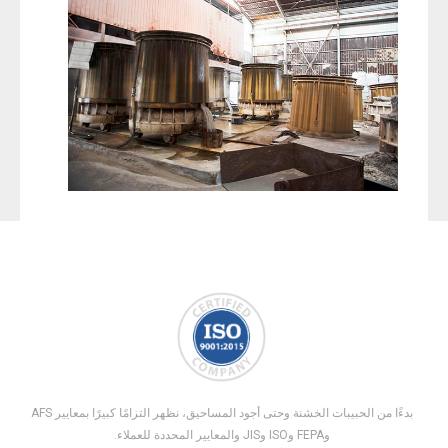
بدءًا من الحبيبات الخشنة وحتى أجود المساحيق، نظهر التزامًا كبيرًا بمعايير AFS
وFEPA وISO وJIS والمعايير المحددة للعملاء.