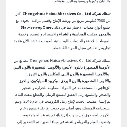
واليابان وكوريا وروسيا وماليزيا وفيتنام.
تمتلك شركة Zhengzhou Haixu Abrasives Co., Ltd
أكثر
من 7500 كيلومتر مربع من ورشة الإنتاج وقسم مراقبة الجودة مع
جميع أنواع معدات الاختبار بما في ذلك
Omec وSlap-seive
والمجهر
ومكتب
المحاسبة والشراء
والاستيراد والتصدير وخدمة
المبيعات اللاحقة والخدمات اللوجستية. أصبحت HAIXU الآن علامة
تجارية رائدة في مجال المواد الكاشطة.
تمتلك شركة Zhengzhou Haixu Abrasives Co., Ltd مصانع من
الألومينا المنصهرة باللون الأبيض، والألومينا المنصهرة باللون البني
،
والألومينا المنصهرة باللون البني المكلس باللون
الأزرق ،
والألومينا المنصهرة باللون الوردي
،
وكربيد السيليكون،
والخرز
الزجاجي
، المستخدمة في المواد المقاومة للحرارة والتفجير
والطحن والتلميع. رمل العقيق للسفع الرملي والقطع بنفث الماء.
تم إنشاء مصنعنا الجديد لإنتاج رمل الكروميت في عام 2016، ويتم
استخدامه للمسبك، وهو أصلي من جنوب إفريقيا (نستورد خام
الكروم المسحوق من جنوب إفريقيا)، ثم يتم غسله وتجفيفه
وتنظيف الغبار والغربلة والتعبئة في ميناء الصين، ثم التصدير إلى