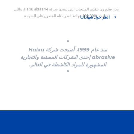
نحن فخورون بتقديم المنتجات التي تنتجها شركة Haixu abrasive، والتي
اجتازت ISO 9001 شهادة. انظر أدناه للحصول على الشهادة.
انظر حول شهاداتنا
"
منذ عام 1999، أصبحت شركة Haixu
abrasive إحدى الشركات المصنعة والتجارية
المشهورة للمواد الكاشطة في العالم.
"