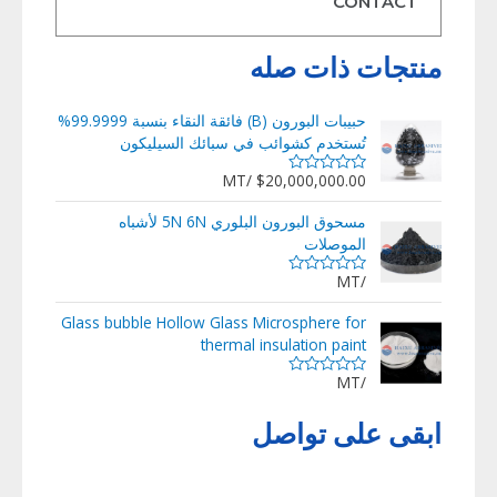
CONTACT
منتجات ذات صله
حبيبات البورون (B) فائقة النقاء بنسبة 99.9999%
تُستخدم كشوائب في سبائك السيليكون
/MT
$
20,000,000.00
تم
التقييم
0
مسحوق البورون البلوري 5N 6N لأشباه
من
الموصلات
5
/MT
تم
التقييم
0
Glass bubble Hollow Glass Microsphere for
من
thermal insulation paint
5
/MT
تم
التقييم
0
ابقى على تواصل
من
5