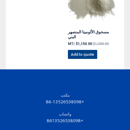
مسحوق الألومينا المنصهر
البني
/MT
$
1,150.00
$
1,300.00
Add to quote
مكتب
+86-13526538098
واتساب
+8613526538098