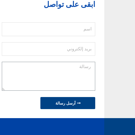
0
ابقى على تواصل
من
5
أرسل رسالة