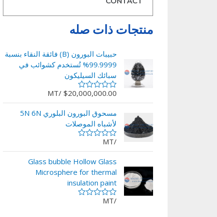
CONTACT
منتجات ذات صله
حبيبات البورون (B) فائقة النقاء بنسبة
99.9999% تُستخدم كشوائب في
سبائك السيليكون
/MT
$
20,000,000.00
تم
التقييم
0
مسحوق البورون البلوري 5N 6N
من
لأشباه الموصلات
5
/MT
تم
التقييم
0
Glass bubble Hollow Glass
من
Microsphere for thermal
5
insulation paint
/MT
تم
التقييم