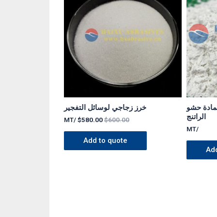
مادة حشو
خرز زجاجي لوسائل التفجير
الراتنج
/MT
$
580.00
$
600.00
/MT
Add to quote
Ad