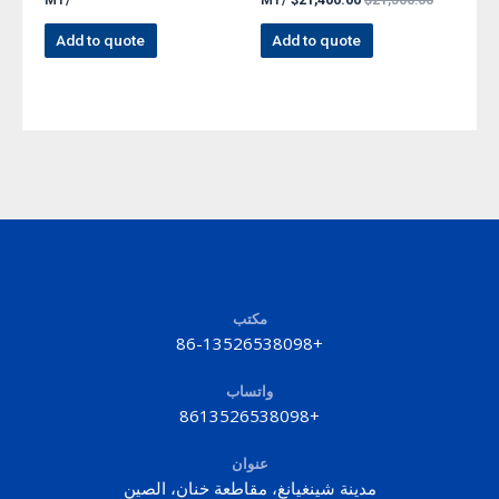
/MT
/MT
$
21,400.00
$
21,500.00
Add to quote
Add to quote
مكتب
+86-13526538098
واتساب
+8613526538098
عنوان
مدينة شينغيانغ، مقاطعة خنان، الصين