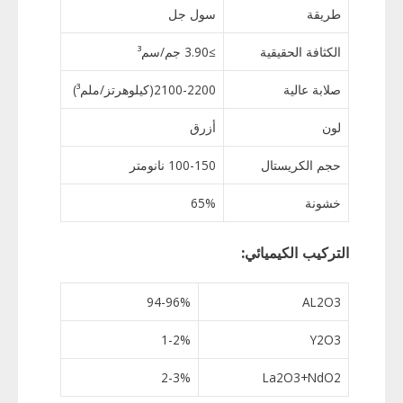
طريقة
سول جل
الكثافة الحقيقية
≥3.90 جم/سم³
صلابة عالية
2100-2200(كيلوهرتز/ملم³)
لون
أزرق
حجم الكريستال
100-150 نانومتر
خشونة
65%
التركيب الكيميائي:
94-96%
AL2O3
1-2%
Y2O3
2-3%
La2O3+NdO2